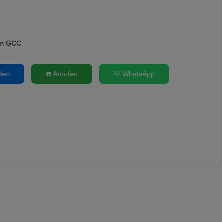
on GCC
nden
☎️ Anrufen
💬 WhatsApp