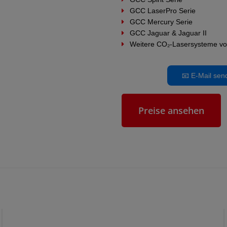
GCC LaserPro Serie
GCC Mercury Serie
GCC Jaguar & Jaguar II
Weitere CO₂-Lasersysteme v
📧 E-Mail se
Preise ansehen