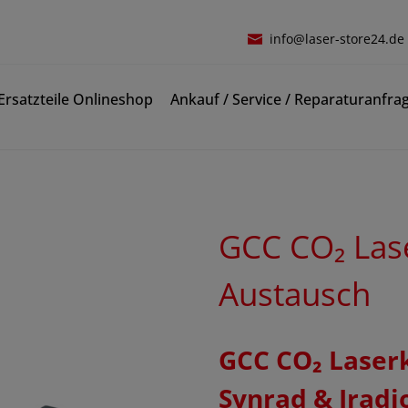
info@laser-store24.de
rsatzteile Onlineshop
Ankauf / Service / Reparaturanfra
GCC CO₂ Lase
Austausch
GCC CO₂ Laserk
Synrad & Iradi