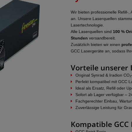
Wir bieten professionelle Refi
an. Unsere Laserquellen stamm
Lasertechnologie.
Alle Laserquellen sind
100 % Ori
Stunden
versandbereit.
Zusätzlich bieten wir einen
profe
GCC Lasergeräte an, sodass Ihre 
Vorteile unserer
Original Synrad & Iradion CO₂
Perfekt kompatibel mit GCC 
Ideal als Ersatz, Refill oder 
Sofort ab Lager verfügbar – 
Fachgerechter Einbau, Wartun
Zuverlässige Leistung für Gr
Kompatible GCC 
GCC Spirit Serie