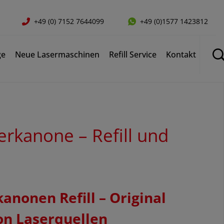
+49 (0) 7152 7644099
+49 (0)1577 1423812
ge
Neue Lasermaschinen
Refill Service
Kontakt
rkanone – Refill und
anonen Refill – Original
on Laserquellen