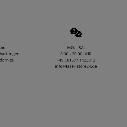
ie
:
MO. - SA.
rwartungen
8:00 - 20:00 UHR
ndern zu
+49 (0)1577 1423812
info@laser-store24.de