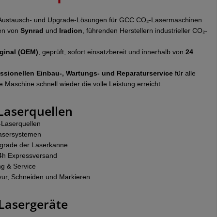
ll-, Austausch- und Upgrade-Lösungen für GCC CO₂-Lasermaschinen
en von
Synrad
und
Iradion
, führenden Herstellern industrieller CO₂-
ginal (OEM)
, geprüft, sofort einsatzbereit und innerhalb von
24
ssionellen Einbau-, Wartungs- und Reparaturservice
für alle
Maschine schnell wieder die volle Leistung erreicht.
 Laserquellen
-Laserquellen
Lasersystemen
Upgrade der Laserkanne
24h Expressversand
g & Service
avur, Schneiden und Markieren
Lasergeräte