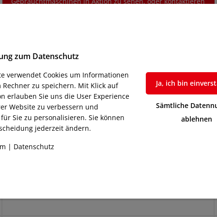
Gebrauchtmaschinen in Aktion zu sehen, oder kontaktieren
Sie uns für eine persönliche Beratung.
igung zum Datenschutz
ite verwendet Cookies um Informationen
Ja, ich bin einver
 Rechner zu speichern. Mit Klick auf
n erlauben Sie uns die User Experience
Sämtliche Datenn
rer Website zu verbessern und
für Sie zu personalisieren. Sie können
ablehnen
scheidung jederzeit ändern.
Breites Sortiment:
Von kleinen CO2-Lasern bis hin zu großen CNC-
um
|
Datenschutz
Maschinen – wir bieten eine große Auswahl für jedes 
Bedürfnis.