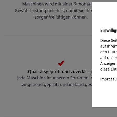
Maschinen wird mit einer 6-monatigen 
Gewährleistung geliefert, damit Sie Ihren Kauf 
sorgenfrei tätigen können.
Einwill
Diese Se
auf Ihrem
den Butto
auf unse
Anzeigen 
diese Ent
Qualitätsgeprüft und zuverlässig:
Jede Maschine in unserem Sortiment wurde 
Impress
eingehend geprüft und instand gesetzt.