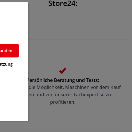
Store24:
standen
utzung
Persönliche Beratung und Tests:
Nutzen Sie die Möglichkeit, Maschinen vor dem Kauf 
zu testen und von unserer Fachexpertise zu 
profitieren.