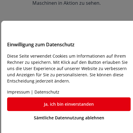
Maschinen in Aktion zu sehen.
3
Einwilligung zum Datenschutz
Kauf und Gewährleistung:
Diese Seite verwendet Cookies um Informationen auf Ihrem
Rechner zu speichern. Mit Klick auf den Button erlauben Sie
Wenn Sie Ihre Wahl getroffen haben, führen wir 
uns die User Experience auf unserer Website zu verbessern
den Kaufprozess durch. Jede unserer gebrauchten 
und Anzeigen für Sie zu personalisieren. Sie können diese
Maschinen wird mit einer 6-monatigen 
Entscheidung jederzeit ändern.
Gewährleistung geliefert, damit Sie Ihren Kauf 
sorgenfrei tätigen können.
Impressum
|
Datenschutz
Ja, ich bin einverstanden
Sämtliche Datennutzung ablehnen