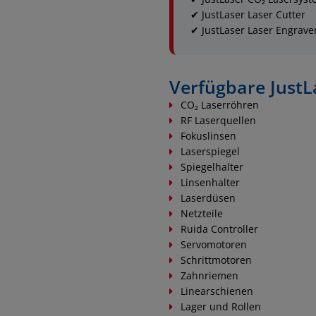
✔ JustLaser Laser Cutter
✔ JustLaser Laser Engrave
Verfügbare JustLa
CO₂ Laserröhren
RF Laserquellen
Fokuslinsen
Laserspiegel
Spiegelhalter
Linsenhalter
Laserdüsen
Netzteile
Ruida Controller
Servomotoren
Schrittmotoren
Zahnriemen
Linearschienen
Lager und Rollen