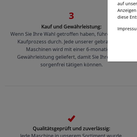
auf unse
Anzeigen 
3
diese Ent
Kauf und Gewährleistung:
Impress
Wenn Sie Ihre Wahl getroffen haben, führen wir den 
Kaufprozess durch. Jede unserer gebrauchten 
Maschinen wird mit einer 6-monatigen 
Gewährleistung geliefert, damit Sie Ihren Kauf 
sorgenfrei tätigen können.
Qualitätsgeprüft und zuverlässig:
Jede Maschine in unserem Sortiment wurde 