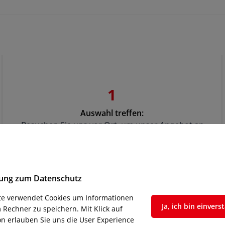
1
Auswahl treffen:
Besuchen Sie uns vor Ort, um unser Angebot an 
gebrauchten Maschinen zu entdecken. Wir haben 
eine Vielzahl an Modellen zur Auswahl, die alle 
unterschiedlichen Anforderungen und Budgets 
entsprechen.
igung zum Datenschutz
ite verwendet Cookies um Informationen
Ja, ich bin einver
 Rechner zu speichern. Mit Klick auf
n erlauben Sie uns die User Experience