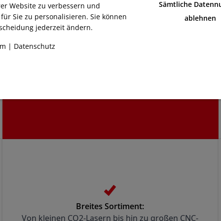
Sämtliche Datenn
rer Website zu verbessern und
für Sie zu personalisieren. Sie können
ablehnen
scheidung jederzeit ändern.
Haben Sie Fragen?
um
|
Datenschutz
Für weitere Informationen oder bei Fragen stehen wir
Ihnen gerne zur Verfügung. Besuchen Sie uns, um unsere
Gebrauchtmaschinen in Aktion zu sehen, oder kontaktieren
Sie uns für eine persönliche Beratung.
Breites Sortiment:
Von kleinen CO2-Lasern bis hin zu großen CNC-