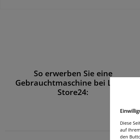
So erwerben Sie eine
Gebrauchtmaschine bei Laser-
Store24:
Einwill
Diese Se
auf Ihrem
den Butto