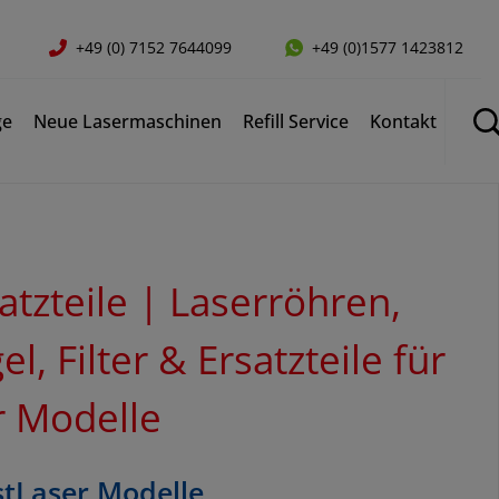
+49 (0) 7152 7644099
+49 (0)1577 1423812
ge
Neue Lasermaschinen
Refill Service
Kontakt
atzteile | Laserröhren,
l, Filter & Ersatzteile für
er Modelle
ustLaser Modelle