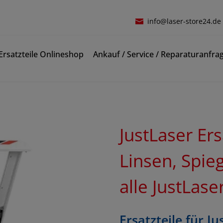
info@laser-store24.de
rsatzteile Onlineshop
Ankauf / Service / Reparaturanfra
JustLaser Ers
Linsen, Spiege
alle JustLas
Ersatzteile für J