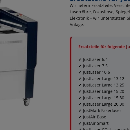
Wir liefern Ersatzteile, Versch
Laserröhre, Fokuslinse, Spiege
Elektronik – wir unterstützen S
Anlage.
Ersatzteile für folgende J
✔ JustLaser 6.4
✔ JustLaser 7.5
✔ JustLaser 10.6
✔ JustLaser Large 13.12
✔ JustLaser Large 13.25
✔ JustLaser Large 15.20
✔ JustLaser Large 15.30
✔ JustLaser Large 20.30
✔ JustMark Faserlaser
✔ JustAir Base
✔ JustAir Smart
✔ JustLaser CO₂ Lasersys