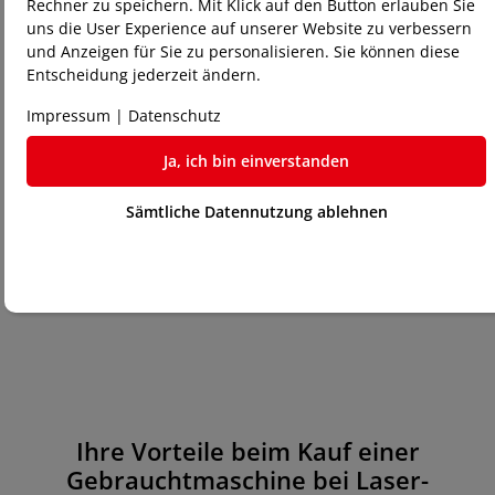
Rechner zu speichern. Mit Klick auf den Button erlauben Sie
uns die User Experience auf unserer Website zu verbessern
und Anzeigen für Sie zu personalisieren. Sie können diese
Entscheidung jederzeit ändern.
Haben Sie Fragen?
Impressum
|
Datenschutz
Für weitere Informationen oder bei Fragen stehen wir
Ihnen gerne zur Verfügung. Besuchen Sie uns, um
Ja, ich bin einverstanden
unsere Gebrauchtmaschinen in Aktion zu sehen, oder
kontaktieren Sie uns für eine persönliche Beratung.
Sämtliche Datennutzung ablehnen
Ihre Vorteile beim Kauf einer
Gebrauchtmaschine bei Laser-