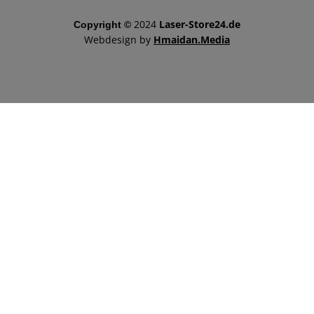
2024
Laser-Store24.de
Copyright ©
Webdesign by
Hmaidan.Media