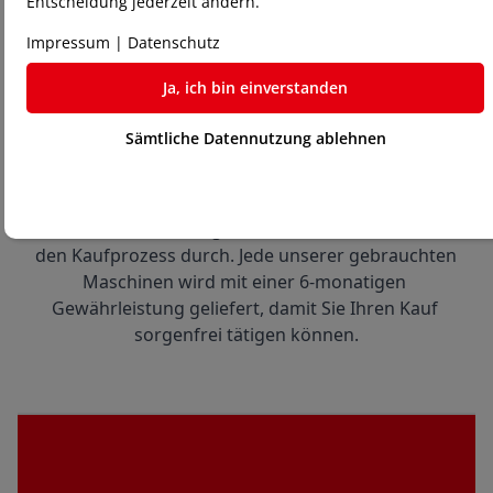
Entscheidung jederzeit ändern.
Maschinen in Aktion zu sehen.
Impressum
|
Datenschutz
Ja, ich bin einverstanden
Sämtliche Datennutzung ablehnen
3
Kauf und Gewährleistung:
Wenn Sie Ihre Wahl getroffen haben, führen wir 
den Kaufprozess durch. Jede unserer gebrauchten 
Maschinen wird mit einer 6-monatigen 
Gewährleistung geliefert, damit Sie Ihren Kauf 
sorgenfrei tätigen können.