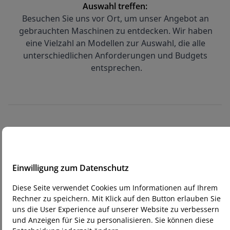
Auswahl treffen:
Besuchen Sie uns vor Ort, um unser Angebot an 
gebrauchten Maschinen zu entdecken. Wir haben 
eine Vielzahl an Modellen zur Auswahl, die alle 
unterschiedlichen Anforderungen und Budgets 
entsprechen.
2
Persönliche Beratung und Testen:
Einwilligung zum Datenschutz
Unsere Experten beraten Sie gerne und 
unterstützen Sie bei der Auswahl der passenden 
Diese Seite verwendet Cookies um Informationen auf Ihrem
Maschine. Sie haben die Möglichkeit, die 
Rechner zu speichern. Mit Klick auf den Button erlauben Sie
Maschinen direkt bei uns zu testen. Bringen Sie 
uns die User Experience auf unserer Website zu verbessern
und Anzeigen für Sie zu personalisieren. Sie können diese
Ihre Dateien und Materialien mit, um die 