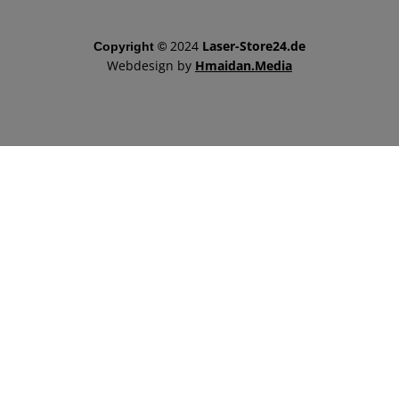
2024
Laser-Store24.de
Copyright ©
Webdesign by
Hmaidan.Media