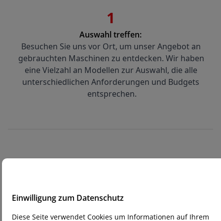
1
Auswahl treffen:
Besuchen Sie uns vor Ort, um unser Angebot an 
gebrauchten Maschinen zu entdecken. Wir haben 
eine Vielzahl an Modellen zur Auswahl, die alle 
unterschiedlichen Anforderungen und Budgets 
entsprechen.
2
Persönliche Beratung und Testen:
Unsere Experten beraten Sie gerne und 
Einwilligung zum Datenschutz
unterstützen Sie bei der Auswahl der passenden 
Maschine. Sie haben die Möglichkeit, die 
Diese Seite verwendet Cookies um Informationen auf Ihrem