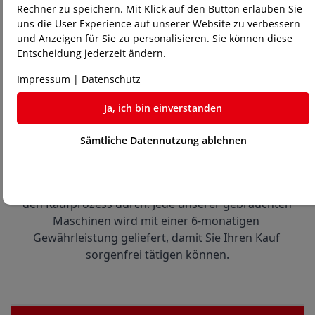
Rechner zu speichern. Mit Klick auf den Button erlauben Sie
Maschinen direkt bei uns zu testen. Bringen Sie 
uns die User Experience auf unserer Website zu verbessern
Ihre Dateien und Materialien mit, um die 
und Anzeigen für Sie zu personalisieren. Sie können diese
Maschinen in Aktion zu sehen.
Entscheidung jederzeit ändern.
Impressum
|
Datenschutz
Ja, ich bin einverstanden
3
Sämtliche Datennutzung ablehnen
Kauf und Gewährleistung:
Wenn Sie Ihre Wahl getroffen haben, führen wir 
den Kaufprozess durch. Jede unserer gebrauchten 
Maschinen wird mit einer 6-monatigen 
Gewährleistung geliefert, damit Sie Ihren Kauf 
sorgenfrei tätigen können.