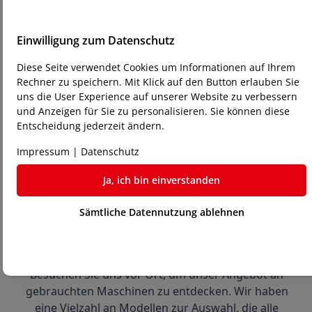
Einwilligung zum Datenschutz
So erwerben Sie eine
Gebrauchtmaschine bei Laser-
Diese Seite verwendet Cookies um Informationen auf Ihrem
Rechner zu speichern. Mit Klick auf den Button erlauben Sie
Store24:
uns die User Experience auf unserer Website zu verbessern
und Anzeigen für Sie zu personalisieren. Sie können diese
Entscheidung jederzeit ändern.
Impressum
|
Datenschutz
Ja, ich bin einverstanden
Sämtliche Datennutzung ablehnen
1
Auswahl treffen:
Besuchen Sie uns vor Ort, um unser Angebot an 
gebrauchten Maschinen zu entdecken. Wir haben 
eine Vielzahl an Modellen zur Auswahl, die alle 