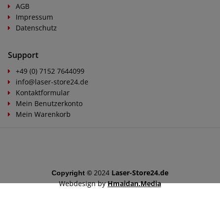
AGB
Impressum
Datenschutz
Support
+49 (0) 7152 7644099
info@laser-store24.de
Kontaktformular
Mein Benutzerkonto
Mein Warenkorb
2024
Laser-Store24.de
Copyright ©
Webdesign by
Hmaidan.Media