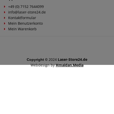
+49 (0) 7152 7644099
info@laser-store24.de
Kontaktformular
Mein Benutzerkonto
Mein Warenkorb
2024
Laser-Store24.de
Copyright ©
Webdesign by
Hmaidan.Media