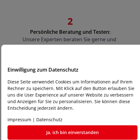
2
Persönliche Beratung und Testen:
Unsere Experten beraten Sie gerne und 
unterstützen Sie bei der Auswahl der passenden 
Maschine. Sie haben die Möglichkeit, die 
Maschinen direkt bei uns zu testen. Bringen Sie 
Ihre Dateien und Materialien mit, um die 
Einwilligung zum Datenschutz
Maschinen in Aktion zu sehen.
Diese Seite verwendet Cookies um Informationen auf Ihrem
Rechner zu speichern. Mit Klick auf den Button erlauben Sie
uns die User Experience auf unserer Website zu verbessern
und Anzeigen für Sie zu personalisieren. Sie können diese
Entscheidung jederzeit ändern.
3
Impressum
|
Datenschutz
Kauf und Gewährleistung:
Ja, ich bin einverstanden
Wenn Sie Ihre Wahl getroffen haben, führen wir 