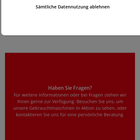
Sämtliche Datennutzung ablehnen
den Kaufprozess durch. Jede unserer gebrauchten 
Maschinen wird mit einer 6-monatigen 
Gewährleistung geliefert, damit Sie Ihren Kauf 
sorgenfrei tätigen können.
Haben Sie Fragen?
Für weitere Informationen oder bei Fragen stehen wir
Ihnen gerne zur Verfügung. Besuchen Sie uns, um
unsere Gebrauchtmaschinen in Aktion zu sehen, oder
kontaktieren Sie uns für eine persönliche Beratung.