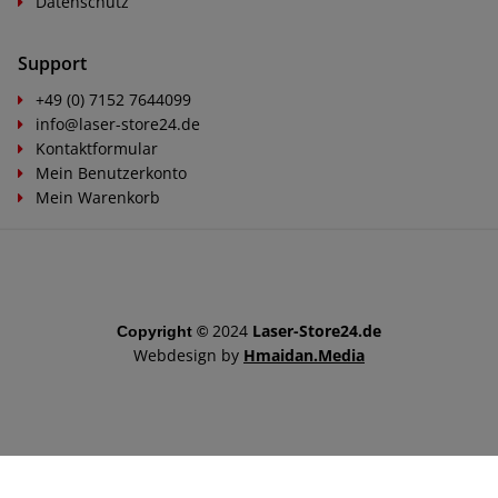
Datenschutz
Support
+49 (0) 7152 7644099
info@laser-store24.de
Kontaktformular
Mein Benutzerkonto
Mein Warenkorb
2024
Laser-Store24.de
Copyright ©
Webdesign by
Hmaidan.Media