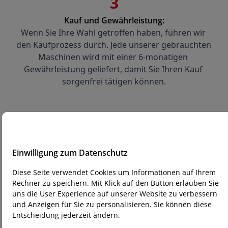
3
Kauf und Gewährleistung:
Wenn Sie Ihre Wahl getroffen haben, führen wir 
den Kaufprozess durch. Jede unserer gebrauchten 
Maschinen wird mit einer 6-monatigen 
Gewährleistung geliefert, damit Sie Ihren Kauf 
sorgenfrei tätigen können.
Einwilligung zum Datenschutz
Diese Seite verwendet Cookies um Informationen auf Ihrem
Haben Sie Fragen?
Rechner zu speichern. Mit Klick auf den Button erlauben Sie
Für weitere Informationen oder bei Fragen stehen wir
uns die User Experience auf unserer Website zu verbessern
Ihnen gerne zur Verfügung. Besuchen Sie uns, um
und Anzeigen für Sie zu personalisieren. Sie können diese
unsere Gebrauchtmaschinen in Aktion zu sehen, oder
Entscheidung jederzeit ändern.
kontaktieren Sie uns für eine persönliche Beratung.