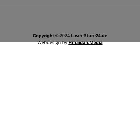
2024
Laser-Store24.de
Copyright ©
Webdesign by
Hmaidan.Media