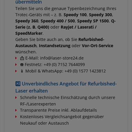
übermitteln
Teilen Sie uns die genaue Typenbezeichnung Ihres
Trotec-Geräts mit – z. B.
Speedy 100
,
Speedy 300
,
Speedy 360
,
Speedy 400 / 500
,
Speedy SP 1500
,
Q-
Serie (z. B. Q400)
oder
Rayjet / Laserati /
SpeedMarker
.
Geben Sie bitte auch an, ob Sie
Refurbished-
Austausch
,
Instandsetzung
oder
Vor-Ort-Service
wünschen.
📩
E-Mail: info@laser-store24.de
☎️ Festnetz: +49 (0) 7152 7644099
📱 Mobil & WhatsApp: +49 (0) 1577 1423812
2️⃣ Unverbindliches Angebot für Refurbished-
Laser erhalten
Schnelle technische Einschätzung durch unsere
RF-/Laserexperten
Transparente Preise inkl. Ablaufdetails
Kostenloses Vergleichsangebot gegenüber
Neukauf oder Austausch