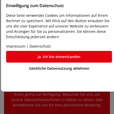
Einwilligung zum Datenschutz
Kauf und Gewährleistung:
Wenn Sie Ihre Wahl getroffen haben, führen wir 
Diese Seite verwendet Cookies um Informationen auf Ihrem
den Kaufprozess durch. Jede unserer gebrauchten 
Rechner zu speichern. Mit Klick auf den Button erlauben Sie
Maschinen wird mit einer 6-monatigen 
uns die User Experience auf unserer Website zu verbessern
Gewährleistung geliefert, damit Sie Ihren Kauf 
und Anzeigen für Sie zu personalisieren. Sie können diese
sorgenfrei tätigen können.
Entscheidung jederzeit ändern.
Impressum
|
Datenschutz
Ja, ich bin einverstanden
Sämtliche Datennutzung ablehnen
Haben Sie Fragen?
Für weitere Informationen oder bei Fragen stehen wir
Ihnen gerne zur Verfügung. Besuchen Sie uns, um
unsere Gebrauchtmaschinen in Aktion zu sehen, oder
kontaktieren Sie uns für eine persönliche Beratung.