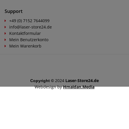
Support
+49 (0) 7152 7644099
info@laser-store24.de
Kontaktformular
Mein Benutzerkonto
Mein Warenkorb
2024
Laser-Store24.de
Copyright ©
Webdesign by
Hmaidan.Media