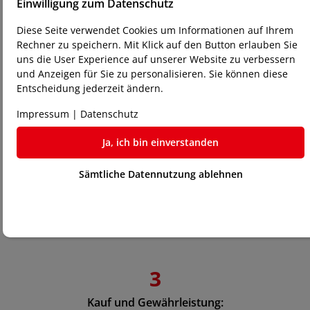
Einwilligung zum Datenschutz
Diese Seite verwendet Cookies um Informationen auf Ihrem
Rechner zu speichern. Mit Klick auf den Button erlauben Sie
2
uns die User Experience auf unserer Website zu verbessern
und Anzeigen für Sie zu personalisieren. Sie können diese
Persönliche Beratung und Testen:
Entscheidung jederzeit ändern.
Unsere Experten beraten Sie gerne und 
unterstützen Sie bei der Auswahl der passenden 
Impressum
|
Datenschutz
Maschine. Sie haben die Möglichkeit, die 
Ja, ich bin einverstanden
Maschinen direkt bei uns zu testen. Bringen Sie 
Ihre Dateien und Materialien mit, um die 
Sämtliche Datennutzung ablehnen
Maschinen in Aktion zu sehen.
3
Kauf und Gewährleistung: