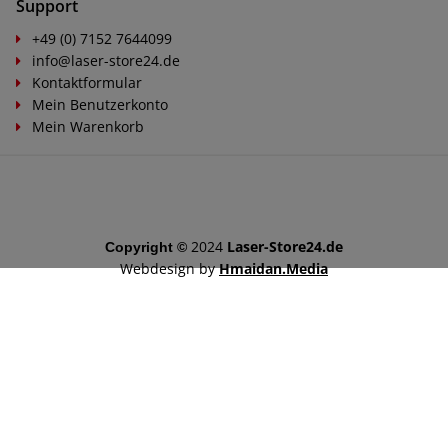
Support
+49 (0) 7152 7644099
info@laser-store24.de
Kontaktformular
Mein Benutzerkonto
Mein Warenkorb
2024
Laser-Store24.de
Copyright ©
Webdesign by
Hmaidan.Media