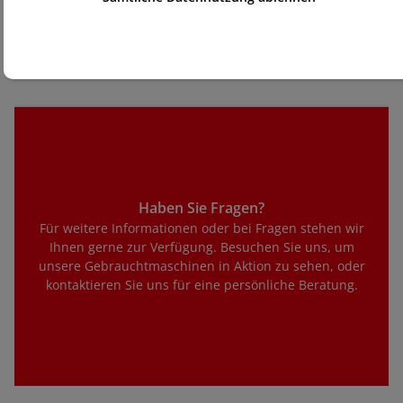
Gewährleistung geliefert, damit Sie Ihren Kauf 
sorgenfrei tätigen können.
Haben Sie Fragen?
Für weitere Informationen oder bei Fragen stehen wir
Ihnen gerne zur Verfügung. Besuchen Sie uns, um
unsere Gebrauchtmaschinen in Aktion zu sehen, oder
kontaktieren Sie uns für eine persönliche Beratung.