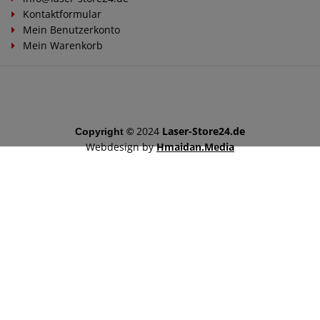
Kontaktformular
Mein Benutzerkonto
Mein Warenkorb
2024
Laser-Store24.de
Copyright ©
Webdesign by
Hmaidan.Media