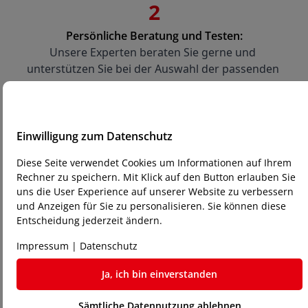
2
Persönliche Beratung und Testen:
Unsere Experten beraten Sie gerne und 
unterstützen Sie bei der Auswahl der passenden 
Maschine. Sie haben die Möglichkeit, die 
Maschinen direkt bei uns zu testen. Bringen Sie 
Ihre Dateien und Materialien mit, um die 
Maschinen in Aktion zu sehen.
Einwilligung zum Datenschutz
Diese Seite verwendet Cookies um Informationen auf Ihrem
Rechner zu speichern. Mit Klick auf den Button erlauben Sie
uns die User Experience auf unserer Website zu verbessern
und Anzeigen für Sie zu personalisieren. Sie können diese
Entscheidung jederzeit ändern.
3
Impressum
|
Datenschutz
Kauf und Gewährleistung:
Wenn Sie Ihre Wahl getroffen haben, führen wir 
Ja, ich bin einverstanden
den Kaufprozess durch. Jede unserer gebrauchten 
Maschinen wird mit einer 6-monatigen 
Sämtliche Datennutzung ablehnen