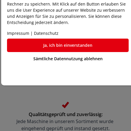
Rechner zu speichern. Mit Klick auf den Button erlauben Sie
uns die User Experience auf unserer Website zu verbessern
und Anzeigen für Sie zu personalisieren. Sie können diese
Ihre Vorteile beim Kauf einer
Entscheidung jederzeit ändern.
Gebrauchtmaschine bei Laser-
Impressum
|
Datenschutz
Store24:
Ja, ich bin einverstanden
Sämtliche Datennutzung ablehnen
Qualitätsgeprüft und zuverlässig:
Jede Maschine in unserem Sortiment wurde 
eingehend geprüft und instand gesetzt.