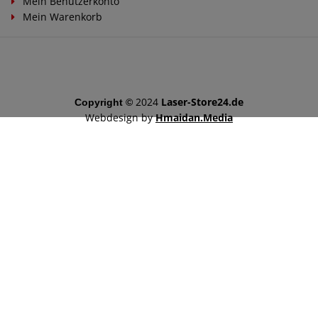
Mein Benutzerkonto
Mein Warenkorb
2024
Laser-Store24.de
Copyright ©
Webdesign by
Hmaidan.Media