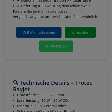
✔ Optional mit neuer Iradion-RF-Laserröhre
✔ Lieferung & Einweisung deutschlandweit
Fordern Sie jetzt ein kostenloses
Vergleichsangebot an – wir beraten Sie persönlich.
📩 E-Mail schreiben
📞 Anrufen
💬 WhatsApp
🔍 Technische Details – Trotec
Rayjet
Gravurfläche: 300 × 200 mm
Laserleistung: 12 W – 30 W CO₂
Laserquelle: RF-Keramikröhre
Software: JobControl® oder Ruby®