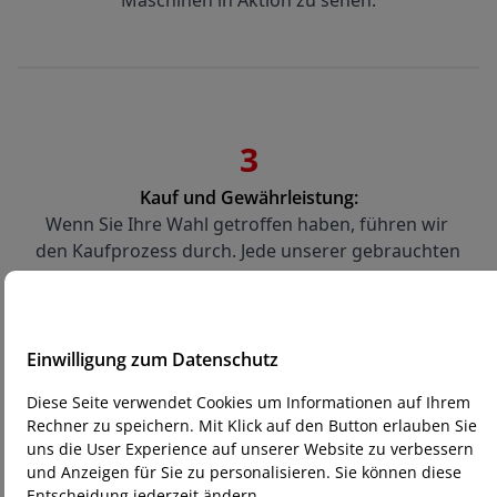
Maschinen in Aktion zu sehen.
3
Kauf und Gewährleistung:
Wenn Sie Ihre Wahl getroffen haben, führen wir 
den Kaufprozess durch. Jede unserer gebrauchten 
Maschinen wird mit einer 6-monatigen 
Gewährleistung geliefert, damit Sie Ihren Kauf 
sorgenfrei tätigen können.
Einwilligung zum Datenschutz
Diese Seite verwendet Cookies um Informationen auf Ihrem
Rechner zu speichern. Mit Klick auf den Button erlauben Sie
uns die User Experience auf unserer Website zu verbessern
und Anzeigen für Sie zu personalisieren. Sie können diese
Entscheidung jederzeit ändern.