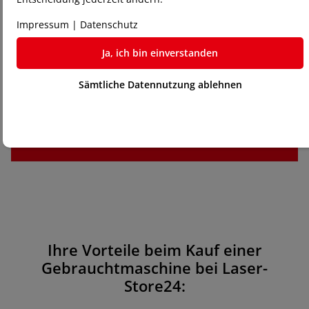
Haben Sie Fragen?
Impressum
|
Datenschutz
Für weitere Informationen oder bei Fragen stehen wir
Ja, ich bin einverstanden
Ihnen gerne zur Verfügung. Besuchen Sie uns, um
unsere Gebrauchtmaschinen in Aktion zu sehen, oder
kontaktieren Sie uns für eine persönliche Beratung.
Sämtliche Datennutzung ablehnen
Ihre Vorteile beim Kauf einer
Gebrauchtmaschine bei Laser-
Store24: